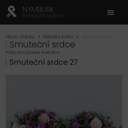
NYMBURK
Pohřební služba
Hlavní stránka
Nabídka květin
Smuteční srdce
Smuteční srdce
Fotky jsou pouze ilustrační
Smuteční srdce 27