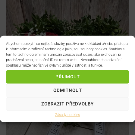
Abychom poskytli co nejlepší služby, používáme k ukládání a/nebo přístupu
k informacím o zařízení, technologie jako jsou soubory cookies. Souhlas s
těmito technologiemi nám umožní zpracovávat údaje, jako je chování při
procházení nebo jedinečná ID na tomto webu. Nesouhlas nebo odvolání
souhlasu může nepříznivě ovlivnit určité vlastnosti a funkce.
PŘIJMOUT
ODMÍTNOUT
ZOBRAZIT PŘEDVOLBY
Zásady cookies